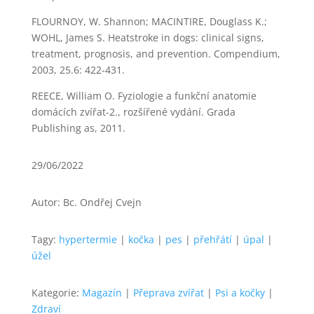
FLOURNOY, W. Shannon; MACINTIRE, Douglass K.;
WOHL, James S. Heatstroke in dogs: clinical signs,
treatment, prognosis, and prevention. Compendium,
2003, 25.6: 422-431.
REECE, William O. Fyziologie a funkční anatomie
domácích zvířat-2., rozšířené vydání. Grada
Publishing as, 2011.
29/06/2022
Autor: Bc. Ondřej Cvejn
Tagy:
hypertermie
|
kočka
|
pes
|
přehřátí
|
úpal
|
úžel
Kategorie:
Magazín
|
Přeprava zvířat
|
Psi a kočky
|
Zdraví