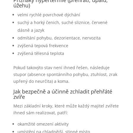
Příznaky hypertermie (přehřátí, úpalu,
úžehu)
velmi rychlé povrchové dýchání
suchý a horký čenich, suché sliznice, červené
dásně a jazyk
odmítání pohybu, dezorientace, nervozita
zvýšená tepová frekvence
zvýšená tělesná teplota
Pokud takovýto stav není ihned řešen, následuje
stupor (absence spontánního pohybu, ztuhlost, zrak
upřený do neurčita) a koma.
Jak bezpečně a účinně zchladit přehřáté
zvíře
Mezi základní kroky, které může každý majitel zvířete
ihned sám realizovat, patří:
okamžité omezení aktivity
umístění na chladnější, stinné místo