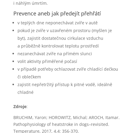
i náhlým úmrtím.
Prevence aneb jak předejít přehřátí
v teplých dne neponechávat zvíře v autě
pokud je zvíře v uzavřeném prostoru (myšlen je
byt), zajistit dostatečnou cirkulace vzduchu
a průběžně kontrolovat teplotu prostředí
nezanechávat zvíře na přímém slunci
volit aktivity přiměřené počasí
v případě potřeby ochlazovat zvíře chladící dečkou
či oblečkem
zajistit nepřetržitý přístup k pitné vodě, ideálně
chladné
Zdroje
:
BRUCHIM, Yaron; HOROWITZ, Michal; AROCH, Itamar.
Pathophysiology of heatstroke in dogs–revisited.
Temperature, 2017, 4.4: 356-370.