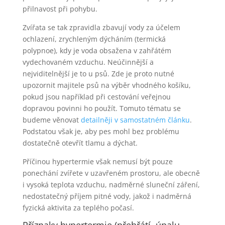
přilnavost při pohybu.
Zvířata se tak zpravidla zbavují vody za účelem
ochlazení, zrychleným dýcháním (termická
polypnoe), kdy je voda obsažena v zahřátém
vydechovaném vzduchu. Neúčinnější a
nejviditelnější je to u psů. Zde je proto nutné
upozornit majitele psů na výběr vhodného košíku,
pokud jsou například při cestování veřejnou
dopravou povinni ho použít. Tomuto tématu se
budeme věnovat
detailněji v samostatném článku
.
Podstatou však je, aby pes mohl bez problému
dostatečně otevřít tlamu a dýchat.
Příčinou hypertermie však nemusí být pouze
ponechání zvířete v uzavřeném prostoru, ale obecně
i vysoká teplota vzduchu, nadměrné sluneční záření,
nedostatečný příjem pitné vody, jakož i nadměrná
fyzická aktivita za teplého počasí.