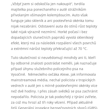
„Vždyť jsem si odskočila jen nakoupit“, tvrdila
majitelka psa ponechaného v autě strážníkům
přivolaným všímavým kolemjdoucím. Auto však
funguje jako skleník
a ani pootevřená okénka tomu
nijak nezabrání. Odstavení auta do stínů růst teploty
také nijak výrazně nezmírní. Horké počasí i bez
dopadajících slunečních paprsků vyvolá skleníkový
efekt, který má za následek rozpálení všech povrchů
a extrémní nárůst teploty překračující až 70 °C.
Tuto skutečnost si neuvědomují mnohdy ani ti, kteří
by odborné znalosti postrádat neměli, jak naznačuje
případ úhynu služebního policejního psa na
Vysočině. Německého ovčáka Alexe, jak informovala
mainstreamová média, nechal policista v tropických
vedrech v autě jen s mírně pootevřenými okénky více
než dvě hodiny. I přes zásah svědků se psa zachránit
nepodařilo. Policista je tak podezřelý z týrání zvířete,
za což mu hrozí až tři roky vězení. Případ aktuálně
řeší Generální inspekce bezpečnostních sborů (GIBS).