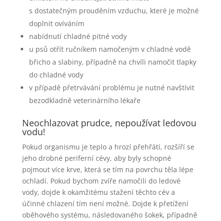
s dostatečným prouděním vzduchu, které je možné
doplnit ovíváním
nabídnutí chladné pitné vody
u psů otřít ručníkem namočeným v chladné vodě
břicho a slabiny, případně na chvíli namočit tlapky
do chladné vody
v případě přetrvávání problému je nutné navštívit
bezodkladně veterinárního lékaře
Neochlazovat prudce, nepoužívat ledovou
vodu!
Pokud organismu je teplo a hrozí přehřátí, rozšíří se
jeho drobné periferní cévy, aby byly schopné
pojmout více krve, která se tím na povrchu těla lépe
ochladí. Pokud bychom zvíře namočili do ledové
vody, dojde k okamžitému stažení těchto cév a
účinné chlazení tím není možné. Dojde k přetížení
oběhového systému, následovaného šokek, případně