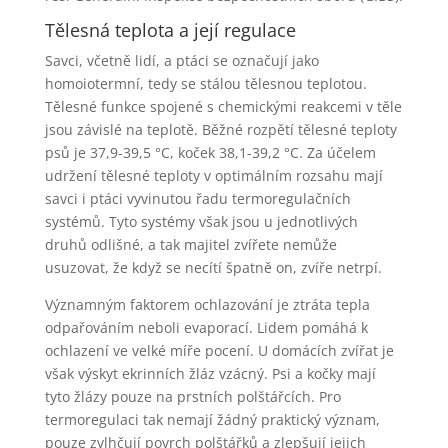
Tělesná teplota a její regulace
Savci, včetně lidí, a ptáci se označují jako
homoiotermní, tedy se stálou tělesnou teplotou.
Tělesné funkce spojené s chemickými reakcemi v těle
jsou závislé na teplotě. Běžné rozpětí tělesné teploty
psů je 37,9-39,5 °C, koček 38,1-39,2 °C. Za účelem
udržení tělesné teploty v optimálním rozsahu mají
savci i ptáci vyvinutou řadu termoregulačních
systémů. Tyto systémy však jsou u jednotlivých
druhů odlišné, a tak majitel zvířete nemůže
usuzovat, že když se necítí špatně on, zvíře netrpí.
Významným faktorem ochlazování je ztráta tepla
odpařováním neboli evaporací. Lidem pomáhá k
ochlazení ve velké míře pocení. U domácích zvířat je
však výskyt ekrinních žláz vzácný. Psi a kočky mají
tyto žlázy pouze na prstních polštářcích. Pro
termoregulaci tak nemají žádný praktický význam,
pouze zvlhčují povrch polštářků a zlepšují jejich