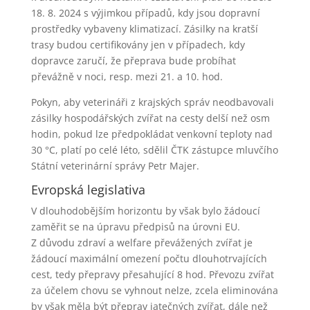
18. 8. 2024 s výjimkou případů, kdy jsou dopravní
prostředky vybaveny klimatizací. Zásilky na kratší
trasy budou certifikovány jen v případech, kdy
dopravce zaručí, že přeprava bude probíhat
převážně v noci, resp. mezi 21. a 10. hod.
Pokyn, aby veterináři z krajských správ neodbavovali
zásilky hospodářských zvířat na cesty delší než osm
hodin, pokud lze předpokládat venkovní teploty nad
30 °C, platí po celé léto, sdělil ČTK zástupce mluvčího
Státní veterinární správy Petr Majer.
Evropská legislativa
V dlouhodobějším horizontu by však bylo žádoucí
zaměřit se na úpravu předpisů na úrovni EU.
Z důvodu zdraví a welfare převážených zvířat je
žádoucí maximální omezení počtu dlouhotrvajících
cest, tedy přepravy přesahující 8 hod. Převozu zvířat
za účelem chovu se vyhnout nelze, zcela eliminována
by však měla být přeprav jatečných zvířat, dále než