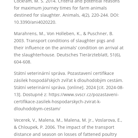
Cockram, M. S. 2014. Criteria and potential reasons
for maximum journey times for farm animals
destined for slaughter. Animals, 4(2), 220-244. DOI:
10.3390/ani4020220.
Marahrens, M., Von Holleben, K., & Puschner, B.
2003. Transport conditions of slaughter pigs and
their influence on the animals’ condition on arrival at
the slaughterhouse. Deutsches Tierärzteblatt, 51(6),
604-608.
Státní veterinární správa. Pozastavení certifikace
zásilek hospodářských zvířat k dlouhodobým cestám.
Státní veterinární správa. [online]. 2024 [cit. 2024-08-
13]. Dostupné z: https://www.svscr.cz/pozastaveni-
certifikace-zasilek-hospodarskych-zvirat-k-
dlouhodobym-cestam/
Vecerek, V., Malena, M., Malena, M. Jr., Voslarova, E.,
& Chloupek, P. 2006. The impact of the transport
distance and season on losses of fattened poultry