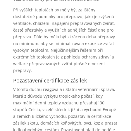
Při vyšších teplotách by měly být zajištěny
dostatečné podmínky pro přepravu, jako je zvýšená
ventilace, chlazení, napájení přepravovaných zvířat,
časté přestávky a využití chladnějších částí dne pro
přepravu. Dále by měla být zkrácena doba přepravy
na minimum, aby se minimalizovala expozice zvířat
vysokým teplotám. Nejúčinnějším řešením při
extrémních teplotách je z pohledu ochrany zdraví a
welfare přepravovaných zvířat plošné omezení
přepravy.
Pozastavení certifikace zásilek
V tomto duchu reagovala i Státní veterinární správa,
která z důvodu výskytu tropického počasí, kdy
maximální denní teploty vzduchu přesahují 30
stupňů Celsia, v celé střední, jižní a východní Evropě
a zemích Blízkého východu, pozastavila certifikace
zásilek skotu, domácích koňovitých, ovcí, koz a prasat
k dlouhodobým cestám. Pozastavení platí do neděle