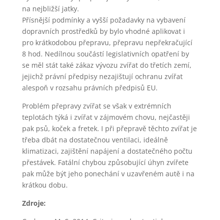
na nejbližší jatky.
Přísnější podmínky a vyšší požadavky na vybavení
dopravních prostředků by bylo vhodné aplikovat i
pro krátkodobou přepravu, přepravu nepřekračující
8 hod. Nedílnou součástí legislativních opatření by
se měl stát také zákaz vývozu zvířat do třetích zemí,
jejichž právní předpisy nezajištují ochranu zvířat
alespoň v rozsahu právních předpisů EU.
Problém přepravy zvířat se však v extrémních
teplotách týká i zvířat v zájmovém chovu, nejčastěji
pak psů, koček a fretek. I při přepravě těchto zvířat je
třeba dbát na dostatečnou ventilaci, ideálně
klimatizaci, zajištění napájení a dostatečného počtu
přestávek. Fatální chybou způsobující úhyn zvířete
pak může být jeho ponechání v uzavřeném autě i na
krátkou dobu.
Zdroje: