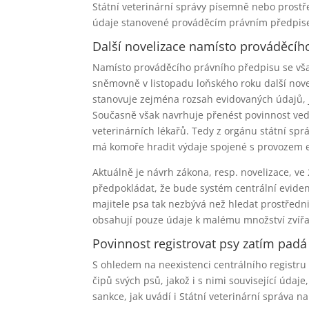
Státní veterinární správy písemně nebo prostř
údaje stanovené prováděcím právním předpis
Další novelizace namísto prováděcíh
Namísto prováděcího právního předpisu se vša
sněmovně v listopadu loňského roku další novel
stanovuje zejména rozsah evidovaných údajů, ja
Současně však navrhuje přenést povinnost ved
veterinárních lékařů. Tedy z orgánu státní sp
má komoře hradit výdaje spojené s provozem 
Aktuálně je návrh zákona, resp. novelizace, ve 
předpokládat, že bude systém centrální eviden
majitele psa tak nezbývá než hledat prostředn
obsahují pouze údaje k malému množství zvíř
Povinnost registrovat psy zatím padá
S ohledem na neexistenci centrálního registru 
čipů svých psů, jakož i s nimi související údaj
sankce, jak uvádí i Státní veterinární správa 