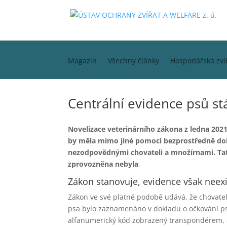
Magazín
Všechny články
Hospodářská zví
Centrální evidence psů st
Novelizace veterinárního zákona z ledna 2021 
by měla mimo jiné pomoci bezprostředně dohle
nezodpovědnými chovateli a množírnami. Tato
zprovozněna nebyla
,
Zákon stanovuje, evidence však neexi
Zákon ve své platné podobě udává, že chovatel, k
psa bylo zaznamenáno v dokladu o očkování ps
alfanumerický kód zobrazený transpondérem, a 