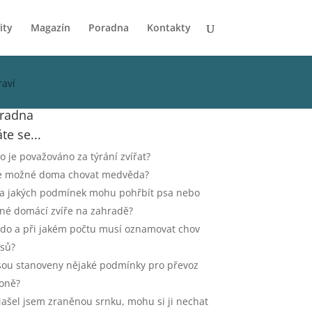
ity
Magazín
Poradna
Kontakty
raví
radna
te se...
o je považováno za týrání zvířat?
e možné doma chovat medvěda?
a jakých podmínek mohu pohřbít psa nebo
iné domácí zvíře na zahradě?
do a při jakém počtu musí oznamovat chov
sů?
sou stanoveny nějaké podmínky pro převoz
oně?
ašel jsem zraněnou srnku, mohu si ji nechat