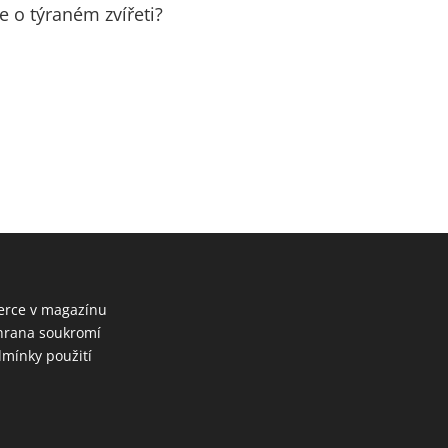
te o týraném zvířeti?
erce v magazínu
rana soukromí
mínky použití