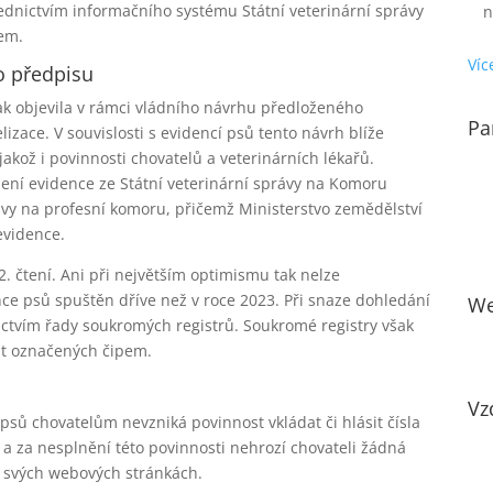
ednictvím informačního systému Státní veterinární správy
n
em.
Víc
o předpisu
k objevila v rámci vládního návrhu předloženého
Pa
izace. V souvislosti s evidencí psů tento návrh blíže
kož i povinnosti chovatelů a veterinárních lékařů.
ení evidence ze Státní veterinární správy na Komoru
rávy na profesní komoru, přičemž Ministerstvo zemědělství
evidence.
2. čtení. Ani při největším optimismu tak nelze
ce psů spuštěn dříve než v roce 2023. Při snaze dohledání
We
ictvím řady soukromých registrů. Soukromé registry však
at označených čipem.
Vz
psů chovatelům nevzniká povinnost vkládat či hlásit čísla
e, a za nesplnění této povinnosti nehrozí chovateli žádná
na svých webových stránkách.