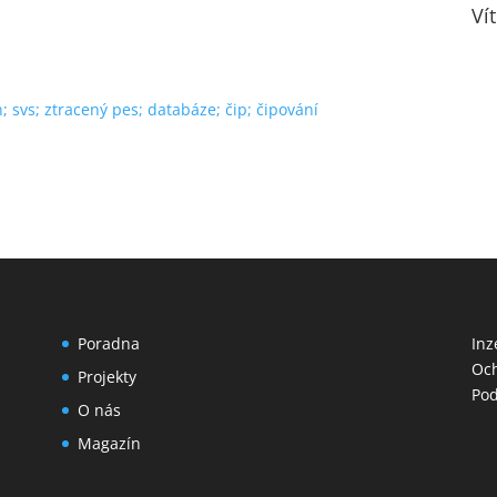
Ví
; svs; ztracený pes; databáze; čip; čipování
Poradna
Inz
Och
Projekty
Pod
O nás
Magazín