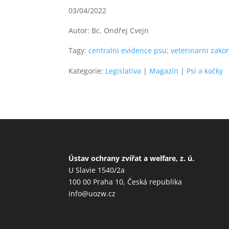
03/04/2022
Autor: Bc. Ondřej Cvejn
Tagy:
centralni evidence psu; veterinarni zakon
Kategorie:
Legislativa
|
Magazín
|
Psi a kočky
Ústav ochrany zvířat a welfare, z. ú.
U Slavie 1540/2a
100 00 Praha 10, Česká republika
info@uozw.cz