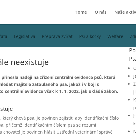
Home
O nás
Naše aktiv
řata
Legislativa
Přeprava zvířat
Psi a kočky
Welfare
Zd
Po
Ptá
ále neexistuje
C
J
přinesla naději na zřízení centrální evidence psů, která
Z
dat majitele zatoulaného psa, jakož i v boji s
 centrální evidence však k 1. 1.
2022
, jak
u
kládá zákon,
j
K
p
stuje
J
terý chová psa, je povinen zajistit, aby identifikační číslo
k
a, přičemž identifikačním číslem psa se rozumí
N
chovatel je povinen hlásit Ústřední veterinární správě